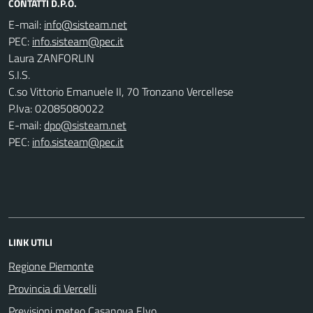
CONTATTI D.P.O.
E-mail:
PEC:
Laura ZANFORLIN
S.I.S.
C.so Vittorio Emanuele II, 70 Tronzano Vercellese
P.Iva: 02085080022
E-mail:
dpo@sisteam.net
PEC:
info.sisteam@pec.it
LINK UTILI
Regione Piemonte
Provincia di Vercelli
Previsioni meteo Casanova Elvo