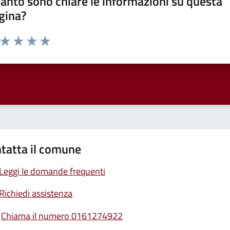
anto sono chiare le informazioni su questa
gina?
a da 1 a 5 stelle la pagina
ta 1 stelle su 5
Valuta 2 stelle su 5
Valuta 3 stelle su 5
Valuta 4 stelle su 5
Valuta 5 stelle su 5
tatta il comune
Leggi le domande frequenti
Richiedi assistenza
Chiama il numero 0161274922