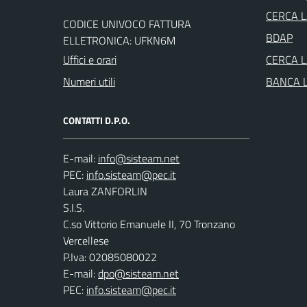
CERCA 
CODICE UNIVOCO FATTURA
BDAP
ELLETRONICA: UFKN6M
Uffici e orari
CERCA 
Numeri utili
BANCA 
CONTATTI D.P.O.
E-mail:
PEC:
Laura ZANFORLIN
S.I.S.
C.so Vittorio Emanuele II, 70 Tronzano
Vercellese
P.Iva: 02085080022
E-mail:
dpo@sisteam.net
PEC:
info.sisteam@pec.it