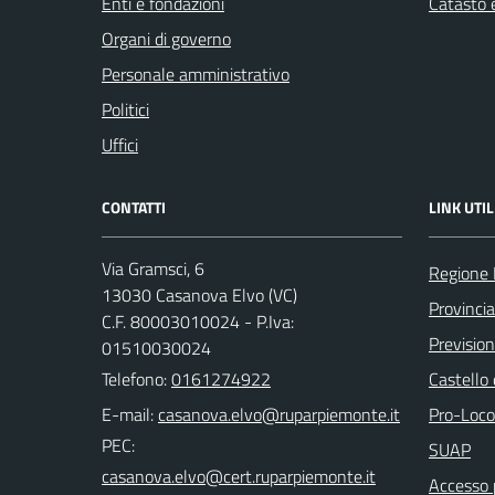
Enti e fondazioni
Catasto e
Organi di governo
Personale amministrativo
Politici
Uffici
CONTATTI
LINK UTIL
Via Gramsci, 6
Regione
13030 Casanova Elvo (VC)
Provincia 
C.F. 80003010024 - P.Iva:
Previsio
01510030024
Telefono:
0161274922
Castello
E-mail:
Pro-Loco
PEC:
SUAP
Accesso 