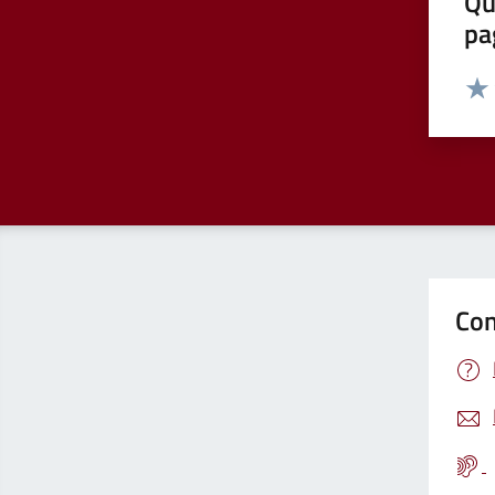
Qu
pa
Valut
Valu
Con